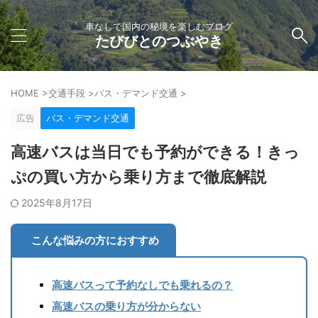
車なしで国内の秘境を楽しむブログ
たびびとのつぶやき
HOME
>
交通手段
>
バス・デマンド交通
>
広告
バス・デマンド交通
高速バスは当日でも予約ができる！きっ
ぷの買い方から乗り方まで徹底解説
2025年8月17日
こんな悩みの方におすすめ
高速バスって予約なしでも乗れるの？
高速バスの乗り方が分からない