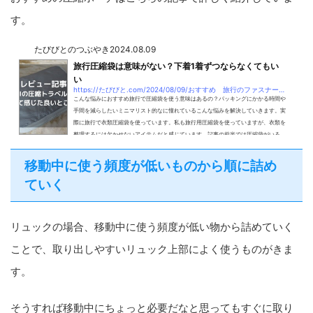
す。
たびびとのつぶやき
2024.08.09
旅行圧縮袋は意味がない？下着1着ずつならなくてもい
い
https://たびびと.com/2024/08/09/おすすめ 旅行のファスナー圧縮袋『ichifuji』
こんな悩みにおすすめ旅行で圧縮袋を使う意味はあるの？パッキングにかかる時間や
手間を減らしたいミニマリスト的なに憧れているこんな悩みを解決していきます。実
際に旅行で衣類圧縮袋を使っています。私も旅行用圧縮袋を使っていますが、衣類を
整理するには欠かせないアイテムだと感じています。記事の前半では圧縮袋がいる
人、いらない人を、後半では実際に使ってみた感じを紹介しています。圧縮袋がいる
人といらない人いる人いらない人着替えの量が多い人冬服を持っていくとき新幹線、
移動中に使う頻度が低いものから順に詰め
飛行機移動が中心の人現地で洗濯する人下着だ...
ていく
リュックの場合、移動中に使う頻度が低い物から詰めていく
ことで、取り出しやすいリュック上部によく使うものがきま
す。
そうすれば移動中にちょっと必要だなと思ってもすぐに取り