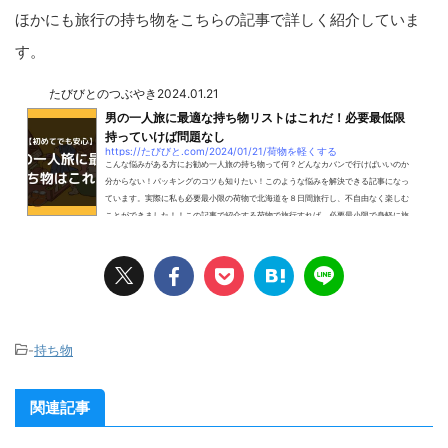
ほかにも旅行の持ち物をこちらの記事で詳しく紹介していま
す。
たびびとのつぶやき
2024.01.21
男の一人旅に最適な持ち物リストはこれだ！必要最低限
持っていけば問題なし
https://たびびと.com/2024/01/21/荷物を軽くする
こんな悩みがある方にお勧め一人旅の持ち物って何？どんなカバンで行けばいいのか
分からない！パッキングのコツも知りたい！このような悩みを解決できる記事になっ
ています。実際に私も必要最小限の荷物で北海道を８日間旅行し、不自由なく楽しむ
ことができました！！この記事で紹介する荷物で旅行すれば、必要最小限で身軽に旅
行することができます。記事の前半では必要な持ち物を、後半ではパッキングのコツ
や１人旅で気を付けることを紹介しています。※この記事にはアフィリエイト広告を
利用しています一人旅で必要な持ち物７選一人...
-
持ち物
関連記事