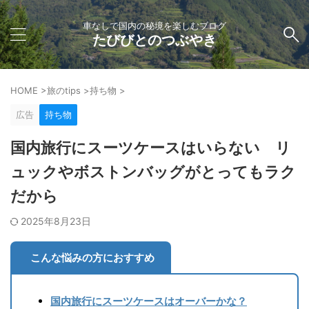
車なしで国内の秘境を楽しむブログ
たびびとのつぶやき
HOME
>
旅のtips
>
持ち物
>
広告
持ち物
国内旅行にスーツケースはいらない リ
ュックやボストンバッグがとってもラク
だから
2025年8月23日
こんな悩みの方におすすめ
国内旅行にスーツケースはオーバーかな？