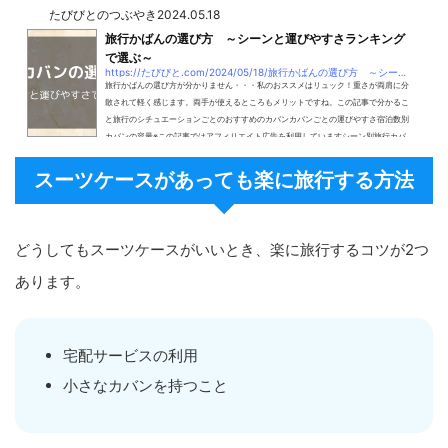
たびびとのつぶやき
2024.05.18
旅行かばんの選び方 ～シーンと運びやすさランキング
で選ぶ～
https://たびびと.com/2024/05/18/旅行かばんの選び方 ～シーンと運びやすさラン
旅行かばんの選び方が分かりません・・・私のおススメはリュック！重さが両肩に分
散されて軽く感じます。両手が使えるところもメリットですね。この記事で分かるこ
と旅行のシチュエーションごとのおすすめのカバンカバンごとの運びやすさ宿泊数別
カバンの容量※この記事ではアフィリエイト広告を利用していますシーン別旅行カバ
ンの選び方リュックで行くときリュックで旅行するときはこんな時がおすすめです。
電車や路線バスを使うとき荷物が重い時泊まり旅行の時登山やハイキングをするとき
スーツケースがあっても楽に旅行する方法
rakuten_design="slide";rakuten_a...
どうしてもスーツケースがいいとき、楽に旅行するコツが2つ
あります。
宅配サービスの利用
小さなカバンを持つこと