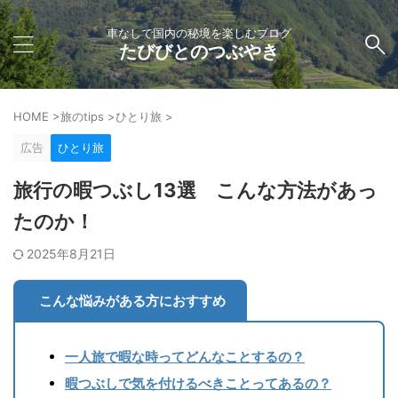
車なしで国内の秘境を楽しむブログ
たびびとのつぶやき
HOME
>
旅のtips
>
ひとり旅
>
広告
ひとり旅
旅行の暇つぶし13選 こんな方法があっ
たのか！
2025年8月21日
こんな悩みがある方におすすめ
一人旅で暇な時ってどんなことするの？
暇つぶしで気を付けるべきことってあるの？