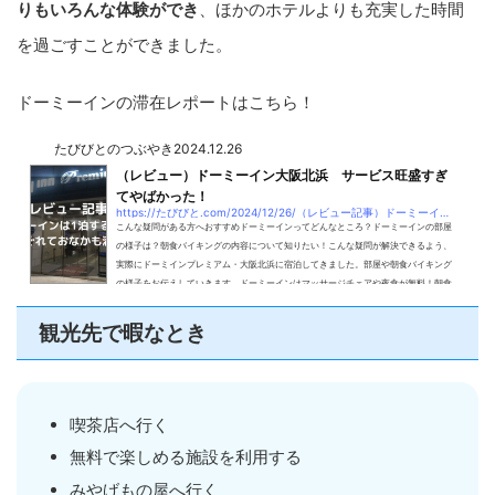
りもいろんな体験ができ
、ほかのホテルよりも充実した時間
を過ごすことができました。
ドーミーインの滞在レポートはこちら！
たびびとのつぶやき
2024.12.26
（レビュー）ドーミーイン大阪北浜 サービス旺盛すぎ
てやばかった！
https://たびびと.com/2024/12/26/（レビュー記事）ドーミーインは1泊するだけで身
こんな疑問がある方へおすすめドーミーインってどんなところ？ドーミーインの部屋
の様子は？朝食バイキングの内容について知りたい！こんな疑問が解決できるよう、
実際にドーミインプレミアム・大阪北浜に宿泊してきました。部屋や朝食バイキング
の様子をお伝えしていきます。ドーミーインはマッサージチェアや夜食が無料！朝食
バイキングもご当地メニューを含めて食べ放題。宿泊するだけで身体もおなかも満た
してくれます！ビジホに迷ったらドーミーイン今回紹介する内容を見れば、きっとあ
観光先で暇なとき
なたもドーミーインに泊まってみようと思う...
喫茶店へ行く
無料で楽しめる施設を利用する
みやげもの屋へ行く