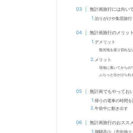
無計画旅行には向い
泊りがけや集団旅行
無計画旅行のメリッ
デメリット
観光地を巡り切れな
メリット
現地に着いてからの
ふらっと出かけられ
無計画でもやってお
帰りの電車の時間を
午前中に動き出す
無計画旅行のおスス
飛騨高山（市街地エ