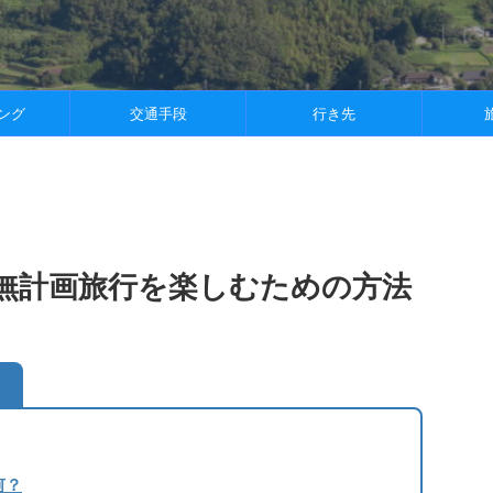
ング
交通手段
行き先
旅
無計画旅行を楽しむための方法
何？