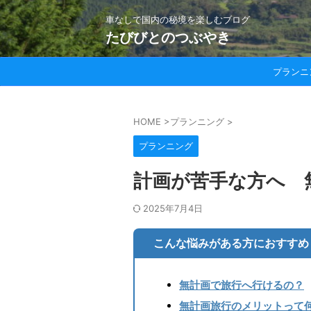
車なしで国内の秘境を楽しむブログ
たびびとのつぶやき
プランニ
HOME
>
プランニング
>
プランニング
計画が苦手な方へ 
2025年7月4日
こんな悩みがある方におすすめ
無計画で旅行へ行けるの？
無計画旅行のメリットって