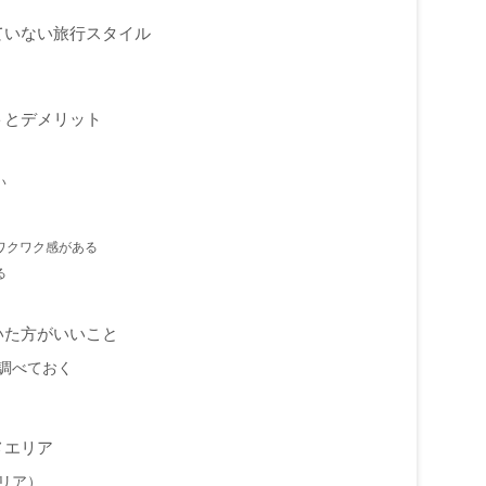
ていない旅行スタイル
トとデメリット
い
ワクワク感がある
る
いた方がいいこと
調べておく
メエリア
リア）