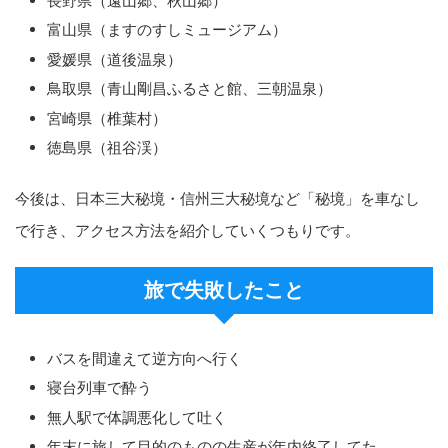
長野県（遠山郷、秋山郷）
富山県（ますのすしミュージアム）
愛媛県（道後温泉）
鳥取県（青山剛昌ふるさと館、三朝温泉）
宮崎県（椎葉村）
徳島県（祖谷渓）
今後は、日本三大秘境・信州三大秘境など「秘境」を車なし
で行き、アクセス方法を紹介していくつもりです。
旅で失敗したこと
バスを間違えて逆方向へ行く
寝台列車で酔う
無人駅で体調悪化して吐く
年末に旅して目的のものの生産が年内終了してた